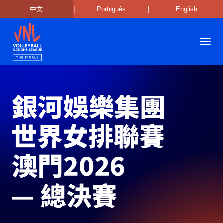
|
|
中文
Português
English
Toggl
navig