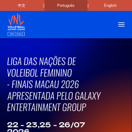
|
|
中文
Português
English
Toggl
navig