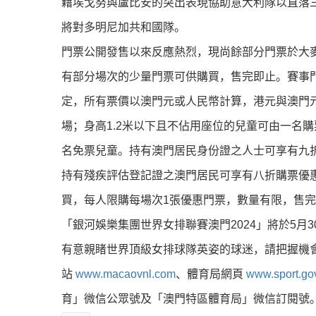
藉埃戈努與盧比安的突出表現協助意大利隊以直落三局
將對多明尼加共和國隊。
門票公開發售以來反應熱烈，現尚餘部分門票於大麥
有部分場次的少量門票可供購買，售完即止。賽事門票
定，所有票價以澳門元或人民幣計算，港元與澳門元
場；身高1.2米以下且不佔用座位的兒童可由一名
名免票兒童。持有澳門居民身份證之人士可享有九
持有殘疾評估登記證之澳門居民可享有八折購票優惠
買，每人限購每場次1張優惠門票，數量有限，售
「銀河娛樂集團世界女排聯賽澳門2024」將於5月
有意親睹世界頂級女排球隊英姿的球迷，請把握機
站
www.macaovnl.com
、體育局網頁
www.sport.go
育」微信公眾號及「澳門特區體育局」微信訂閱號