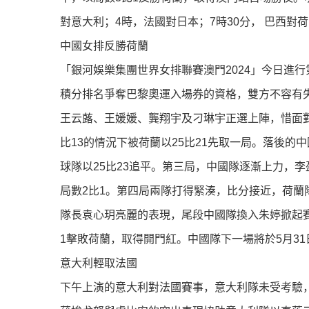
對意大利；4時，法國對日本；7時30分， 巴西對
中國女排反勝荷蘭
「銀河娛樂集團世界女排聯賽澳門2024」今日進
積分排名爭奪巴黎奧運入場券的資格，雙方不容有
王云蕗、王媛媛、龔翔宇及刁琳宇正選上陣，惜面
比13的情況下被荷蘭以25比21先取一局。落後
球隊以25比23追平。第三局，中國隊逐漸上力，李
局數2比1。第四局兩隊打得緊湊，比分接近，荷
隊長袁心玥亮麗的表現，尾段中國隊換入朱婷掀起賽
1擊敗荷蘭，取得開門紅。中國隊下一場將於5月3
意大利輕取法國
下午上演的意大利對法國賽事，意大利隊未受考驗