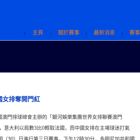
主頁
關於賽事
最新消息
賽事
|
|
|
|
國女排奪開門紅
國澳門排球總會主辦的「銀河娛樂集團世界女排聯賽澳門
事，意大利以局數3比0輕取法國，而中國女排在主場球迷打氣
（30）日進行第三日賽事，下午12時30分，多明尼加共和國