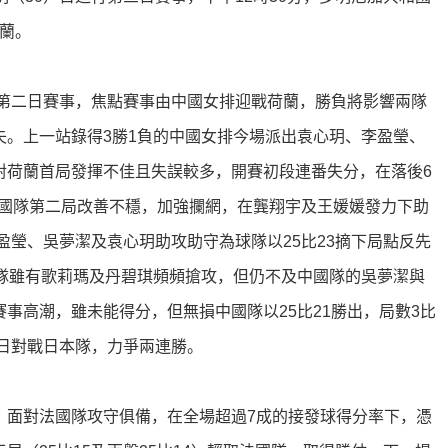
荷蘭。
行第二日賽事，焦點賽事由中國女排迎戰荷蘭，勝負將影響兩隊
失。上一站錄得3勝1負的中國女排今場派出袁心玥、李盈瑩、
對荷蘭首局發揮不佳且失誤較多，開賽初段連番失分，在落後6
的中國隊第二局改善不穩，加強攔網，在龔翔宇及王媛媛發力下助
盈瑩、吳夢潔及袁心玥助攻助守為球隊以25比23摘下局點反先
蘭隊雖有歌莉瑪及丹碧琪頻頻搶攻，但仍不及中國隊的吳夢潔與
事高潮，雖未能得分，但無損中國隊以25比21勝出，局數3比
1日對戰日本隊，力爭兩連勝。
，面對法國隊攻守俱備，在全場超過7成的接發球得分率下，憑