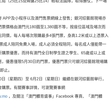
（25比15及兩盤25比14）輕取法國隊，取得勝仗，下一場
 APP及小程序以及澳門售票網線上發售；銀河綜藝館現場亦
價格由澳門元180圓至1,380圓不等，按座位區域及場次而
同價，每人每場次限購最多4張門票，身高1.2米或以上憑票入
購票成人陪同免費入場，成人必須全程陪同，每名成人僅能帶一
折購票優惠，而持有澳門全日制學生證之學生、65歲或以上或
，優惠僅限5月30日的門票，優惠門票只可銀河綜藝館現場購
完即止。
30日（星期四）至 6月2日（星期日）繼續在銀河綜藝館舉行，
會購票。有關賽事詳情，可瀏覽賽事網
v.mo
，及關注「澳門體育盛事」Facebook 專頁、「澳門體
。