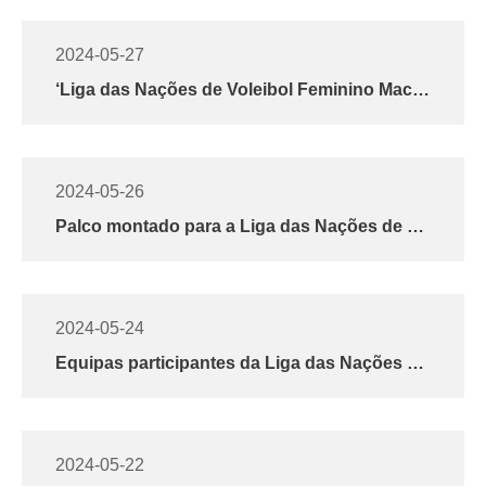
2024-05-27
‘Liga das Nações de Voleibol Feminino Macau 2024 apresentada pelo Galaxy Entertainment Group’ começa amanhã
2024-05-26
Palco montado para a Liga das Nações de Voleibol Feminino Macau 2024 apresentada pelo Galaxy Entertainment Group
2024-05-24
Equipas participantes da Liga das Nações de Voleibol Feminino Macau 2024 apresentada pelo Galaxy Entertainment Group iniciam treino
2024-05-22