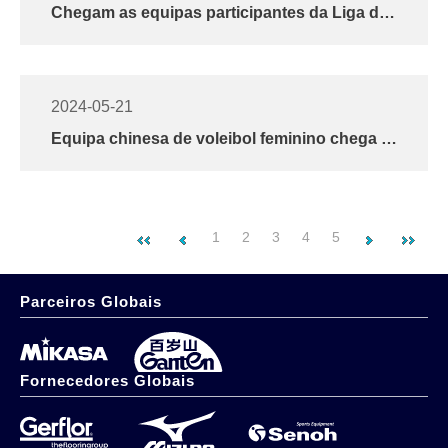
Chegam as equipas participantes da Liga das Nações de Voleibol Feminino Macau 2024 apresentada pelo Galaxy Entertainment Group
2024-05-21
Equipa chinesa de voleibol feminino chega a Macau para a competição da Liga das Nações de Voleibol Feminino Macau 2024 apresentada pelo Galaxy Entertainment Group
1
2
3
4
5
Parceiros Globais
Fornecedores Globais